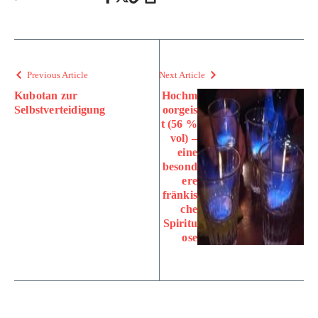
Previous Article
Next Article
Kubotan zur
Hochm
Selbstverteidigung
oorgeis
t (56 %
vol) –
eine
besond
ere
fränkis
che
Spiritu
ose