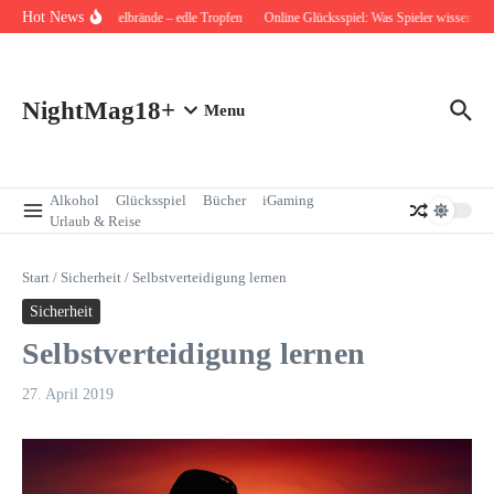
Zum Inhalt springen
Hot News
Ziegler Edelbrände – edle Tropfen
Online Glücksspiel: Was Spieler wissen soll
NightMag18+
Menu
Alkohol
Glücksspiel
Bücher
iGaming
Urlaub & Reise
Start
/
Sicherheit
/
Selbstverteidigung lernen
Sicherheit
Selbstverteidigung lernen
27. April 2019